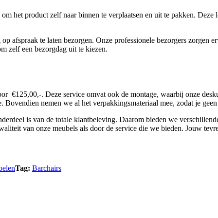
m het product zelf naar binnen te verplaatsen en uit te pakken. Deze le
 op afspraak te laten bezorgen. Onze professionele bezorgers zorgen er
om zelf een bezorgdag uit te kiezen.
oor €125,00,-. Deze service omvat ook de montage, waarbij onze desku
. Bovendien nemen we al het verpakkingsmateriaal mee, zodat je geen ro
erdeel is van de totale klantbeleving. Daarom bieden we verschillende b
iteit van onze meubels als door de service die we bieden. Jouw tevreden
oelen
Tag:
Barchairs