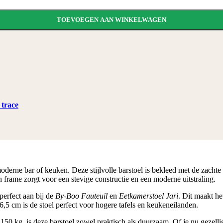
TOEVOEGEN AAN WINKELWAGEN
 trace
oderne bar of keuken. Deze stijlvolle barstoel is bekleed met de zachte 
n frame zorgt voor een stevige constructie en een moderne uitstraling.
perfect aan bij de
By-Boo Fauteuil
en
Eetkamerstoel Jari
. Dit maakt he
6,5 cm is de stoel perfect voor hogere tafels en keukeneilanden.
0 kg, is deze barstoel zowel praktisch als duurzaam. Of je nu gezellig 