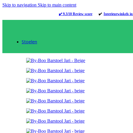
Skip to navigation
Skip to main content
✔️ 9.3/10 Review score
✔️
Interieurwinkels 
Stoelen
Stoelen
3D Stoelen Configurator
Eetkamerstoelen
Fauteuils
Barstoelen
Eetkamerbanken