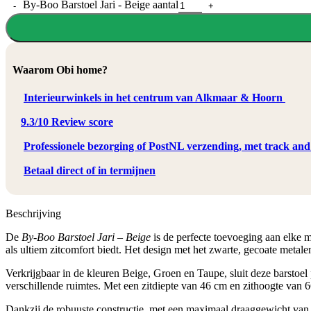
By-Boo Barstoel Jari - Beige aantal
Waarom Obi home?
Interieurwinkels in het centrum van Alkmaar & Hoorn
9.3/10 Review score
Professionele bezorging of PostNL verzending, met track and
Betaal direct of in termijnen
Beschrijving
De
By-Boo Barstoel Jari – Beige
is de perfecte toevoeging aan elke m
als ultiem zitcomfort biedt. Het design met het zwarte, gecoate metale
Verkrijgbaar in de kleuren Beige, Groen en Taupe, sluit deze barstoel 
verschillende ruimtes. Met een zitdiepte van 46 cm en zithoogte van 6
Dankzij de robuuste constructie, met een maximaal draaggewicht van 15