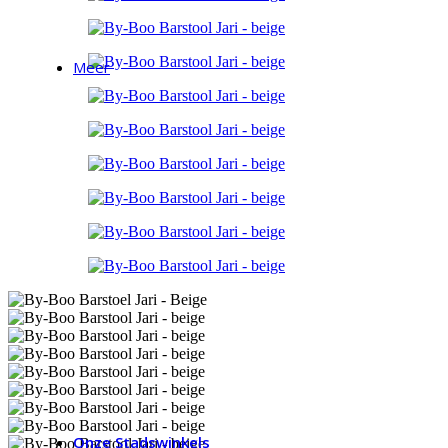
Meer
Meer
Kasten
Verlichting
Accessoires
Service & Onderhoud
Cadeaubonnen
Onze Stadswinkels