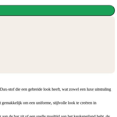
Dax-stof die een gebreide look heeft, wat zowel een luxe uitstraling
t gemakkelijk om een uniforme, stijlvolle look te creëren in
aan de bar zit of een snelle maaltijd aan het keukeneiland hebt, de