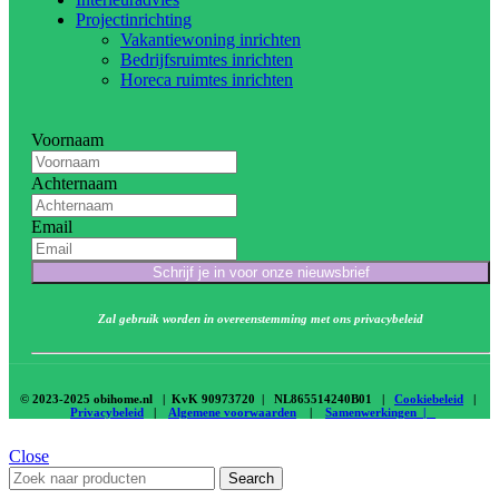
Projectinrichting
Vakantiewoning inrichten
Bedrijfsruimtes inrichten
Horeca ruimtes inrichten
Voornaam
Achternaam
Email
Schrijf je in voor onze nieuwsbrief
Zal gebruik worden in overeenstemming met ons privacybeleid
© 2023-2025 obihome.nl | KvK 90973720 | NL865514240B01 |
Cookiebeleid
|
Privacybeleid
|
Algemene voorwaarden
|
Samenwerkingen |
Close
Search