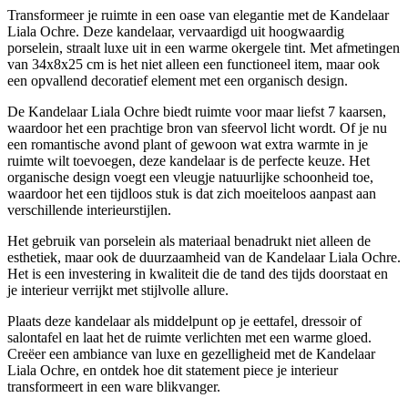
Transformeer je ruimte in een oase van elegantie met de Kandelaar
Liala Ochre. Deze kandelaar, vervaardigd uit hoogwaardig
porselein, straalt luxe uit in een warme okergele tint. Met afmetingen
van 34x8x25 cm is het niet alleen een functioneel item, maar ook
een opvallend decoratief element met een organisch design.
De Kandelaar Liala Ochre biedt ruimte voor maar liefst 7 kaarsen,
waardoor het een prachtige bron van sfeervol licht wordt. Of je nu
een romantische avond plant of gewoon wat extra warmte in je
ruimte wilt toevoegen, deze kandelaar is de perfecte keuze. Het
organische design voegt een vleugje natuurlijke schoonheid toe,
waardoor het een tijdloos stuk is dat zich moeiteloos aanpast aan
verschillende interieurstijlen.
Het gebruik van porselein als materiaal benadrukt niet alleen de
esthetiek, maar ook de duurzaamheid van de Kandelaar Liala Ochre.
Het is een investering in kwaliteit die de tand des tijds doorstaat en
je interieur verrijkt met stijlvolle allure.
Plaats deze kandelaar als middelpunt op je eettafel, dressoir of
salontafel en laat het de ruimte verlichten met een warme gloed.
Creëer een ambiance van luxe en gezelligheid met de Kandelaar
Liala Ochre, en ontdek hoe dit statement piece je interieur
transformeert in een ware blikvanger.