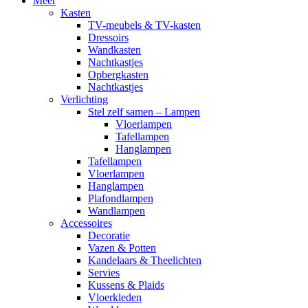
Meer
Kasten
TV-meubels & TV-kasten
Dressoirs
Wandkasten
Nachtkastjes
Opbergkasten
Nachtkastjes
Verlichting
Stel zelf samen – Lampen
Vloerlampen
Tafellampen
Hanglampen
Tafellampen
Vloerlampen
Hanglampen
Plafondlampen
Wandlampen
Accessoires
Decoratie
Vazen & Potten
Kandelaars & Theelichten
Servies
Kussens & Plaids
Vloerkleden