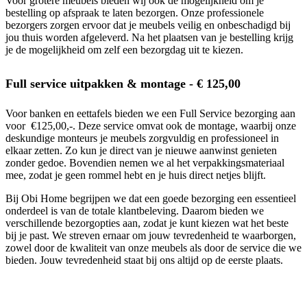
Voor grotere meubels bieden wij ook de mogelijkheid om je
bestelling op afspraak te laten bezorgen. Onze professionele
bezorgers zorgen ervoor dat je meubels veilig en onbeschadigd bij
jou thuis worden afgeleverd. Na het plaatsen van je bestelling krijg
je de mogelijkheid om zelf een bezorgdag uit te kiezen.
Full service uitpakken & montage - € 125,00
Voor banken en eettafels bieden we een Full Service bezorging aan
voor €125,00,-. Deze service omvat ook de montage, waarbij onze
deskundige monteurs je meubels zorgvuldig en professioneel in
elkaar zetten. Zo kun je direct van je nieuwe aanwinst genieten
zonder gedoe. Bovendien nemen we al het verpakkingsmateriaal
mee, zodat je geen rommel hebt en je huis direct netjes blijft.
Bij Obi Home begrijpen we dat een goede bezorging een essentieel
onderdeel is van de totale klantbeleving. Daarom bieden we
verschillende bezorgopties aan, zodat je kunt kiezen wat het beste
bij je past. We streven ernaar om jouw tevredenheid te waarborgen,
zowel door de kwaliteit van onze meubels als door de service die we
bieden. Jouw tevredenheid staat bij ons altijd op de eerste plaats.