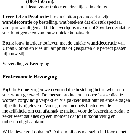
(100×150 cm)
.
Ideaal voor strakke en eigentijdse interieurs.
Levertijd en Productie
: Urban Cotton produceert al zijn
wanddecoratie
op bestelling, wat betekent dat elk stuk speciaal
voor jou wordt gemaakt. De levertijd is maximaal
2 weken
, zodat je
snel kunt genieten van jouw unieke kunstwerk.
Breng jouw interieur tot leven met de unieke
wanddecoratie
van
Urban Cotton en kies uit art prints of glasplaten die perfect passen
bij jouw stijl.
Verzending & Bezorging
Professionele Bezorging
Bij Obi Home zorgen we ervoor dat je bestelling betrouwbaar en
snel wordt geleverd. De meeste producten uit onze basiscollectie
worden zorgvuldig verpakt en via pakketdienst binnen enkele dagen
bij je thuis afgeleverd. Voor grotere meubels bieden we de
mogelijkheid om een afspraak te maken voor de bezorging, zodat je
zeker weet dat alles op een moment dat jou uitkomt veilig en
onbeschadigd aankomt.
Wil je liever zelf ophalen? Dat kan bij ons magazijn in Hoorn, met