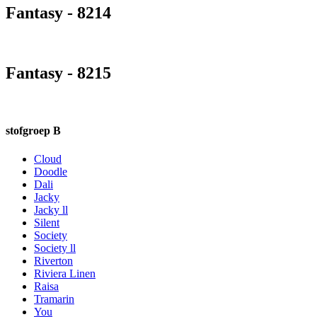
Fantasy - 8214
Fantasy - 8215
stofgroep B
Cloud
Doodle
Dali
Jacky
Jacky ll
Silent
Society
Society ll
Riverton
Riviera Linen
Raisa
Tramarin
You