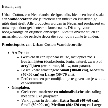
Beschrijving
Urban Cotton, een Nederlandse designstudio, biedt een breed scala
aan
wanddecoratie
die je interieur een unieke en kunstzinnige
uitstraling geeft. Alle producten worden in Nederland produceert en
ontworpen door getalenteerde kunstenaars. Dit zorgt voor
hoogwaardige en originele ontwerpen. Kies uit diverse stijlen en
materialen om de perfecte decoratie voor jouw ruimte te vinden.
Productopties van Urban Cotton Wanddecoratie
:
Art Prints
:
Geleverd in een lijst naar keuze, met opties zoals
houten lijsten
(donkerbruin, bruin, naturel, zwart) of
acryl lijsten
(zwart, roze, blauw, transparant).
Beschikbare afmetingen:
Small (30×40 cm)
,
Medium
(40×50 cm)
en
Large (50×70 cm)
.
Perfect om een persoonlijk tintje te geven aan je woon-
of werkruimte.
Glasplaten
:
Creëer een
moderne en minimalistische uitstraling
met deze luxe glasplaten.
Verkrijgbaar in de maten
Extra Small (40×60 cm)
,
Small (60×90 cm)
,
Medium (80×120 cm)
en
Large