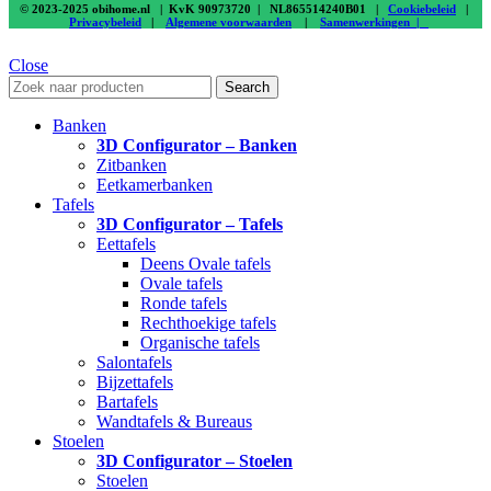
© 2023-2025 obihome.nl | KvK 90973720 | NL865514240B01 |
Cookiebeleid
|
Privacybeleid
|
Algemene voorwaarden
|
Samenwerkingen |
Close
Search
Banken
3D Configurator – Banken
Zitbanken
Eetkamerbanken
Tafels
3D Configurator – Tafels
Eettafels
Deens Ovale tafels
Ovale tafels
Ronde tafels
Rechthoekige tafels
Organische tafels
Salontafels
Bijzettafels
Bartafels
Wandtafels & Bureaus
Stoelen
3D Configurator – Stoelen
Stoelen