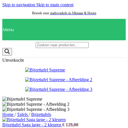
Skip to navigation
Skip to main content
Bezoek onze
stadswinkels in Alkmaar
&
Hoorn
Menu
Producten zoeken
Uitverkocht
Home
/
Tafels
/
Bijzettafels
Bijzettafel Saga large - 2 kleuren
€
129,00