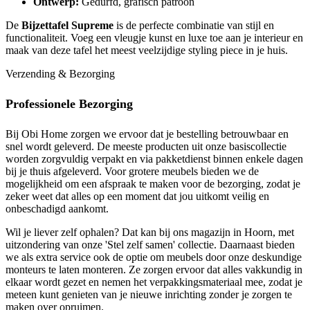
Ontwerp:
Gedurfd, grafisch patroon
De
Bijzettafel Supreme
is de perfecte combinatie van stijl en
functionaliteit. Voeg een vleugje kunst en luxe toe aan je interieur en
maak van deze tafel het meest veelzijdige styling piece in je huis.
Verzending & Bezorging
Professionele Bezorging
Bij Obi Home zorgen we ervoor dat je bestelling betrouwbaar en
snel wordt geleverd. De meeste producten uit onze basiscollectie
worden zorgvuldig verpakt en via pakketdienst binnen enkele dagen
bij je thuis afgeleverd. Voor grotere meubels bieden we de
mogelijkheid om een afspraak te maken voor de bezorging, zodat je
zeker weet dat alles op een moment dat jou uitkomt veilig en
onbeschadigd aankomt.
Wil je liever zelf ophalen? Dat kan bij ons magazijn in Hoorn, met
uitzondering van onze 'Stel zelf samen' collectie. Daarnaast bieden
we als extra service ook de optie om meubels door onze deskundige
monteurs te laten monteren. Ze zorgen ervoor dat alles vakkundig in
elkaar wordt gezet en nemen het verpakkingsmateriaal mee, zodat je
meteen kunt genieten van je nieuwe inrichting zonder je zorgen te
maken over opruimen.