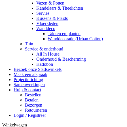
Vazen & Potten
Kandelaars & Theelichten
Servies
Kussens & Plaids
Vloerkleden
Wanddeco
Takken en planten
Wanddecoratie (Urban Cotton)
Tuin
Service & onderhoud
All In House
Onderhoud & Bescherming
Kadobon
Bezoek onze Stadswinkels
Maak een afspraak
Projectinrichting
Samenwerkingen
Hulp & contact
Bestellen
Betalen
Bezorgen
Retourneren
Login / Registreer
Winkelwagen