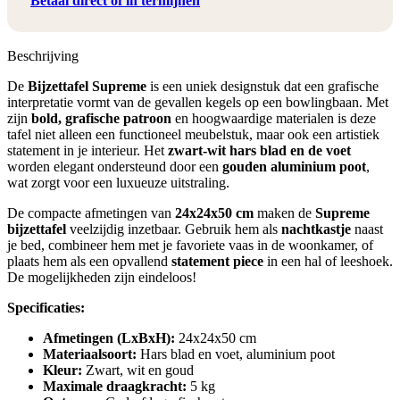
Betaal direct of in termijnen
Beschrijving
De
Bijzettafel Supreme
is een uniek designstuk dat een grafische
interpretatie vormt van de gevallen kegels op een bowlingbaan. Met
zijn
bold, grafische patroon
en hoogwaardige materialen is deze
tafel niet alleen een functioneel meubelstuk, maar ook een artistiek
statement in je interieur. Het
zwart-wit hars blad en de voet
worden elegant ondersteund door een
gouden aluminium poot
,
wat zorgt voor een luxueuze uitstraling.
De compacte afmetingen van
24x24x50 cm
maken de
Supreme
bijzettafel
veelzijdig inzetbaar. Gebruik hem als
nachtkastje
naast
je bed, combineer hem met je favoriete vaas in de woonkamer, of
plaats hem als een opvallend
statement piece
in een hal of leeshoek.
De mogelijkheden zijn eindeloos!
Specificaties:
Afmetingen (LxBxH):
24x24x50 cm
Materiaalsoort:
Hars blad en voet, aluminium poot
Kleur:
Zwart, wit en goud
Maximale draagkracht:
5 kg