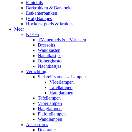
Fauteuils
Barkrukken & Barstoelen
Eetkamerbanken
(Hal) Bankjes
Hockers, poefs & krukjes
Meer
Kasten
TV-meubels & TV-kasten
Dressoirs
Wandkasten
Nachtkastjes
Opbergkasten
Nachtkastjes
Verlichting
Stel zelf samen – Lampen
Vloerlampen
Tafellampen
Hanglampen
Tafellampen
Vloerlampen
Hanglampen
Plafondlampen
Wandlampen
Accessoires
Decoratie