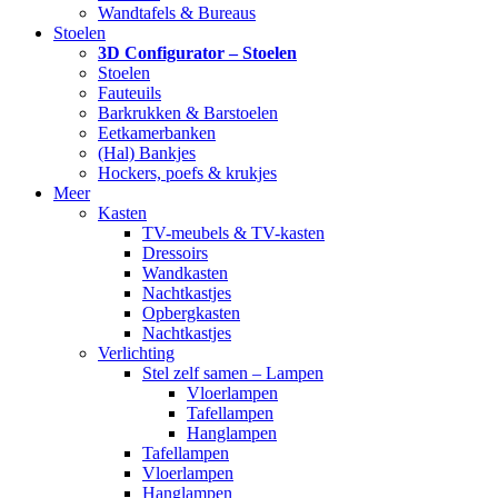
Wandtafels & Bureaus
Stoelen
3D Configurator – Stoelen
Stoelen
Fauteuils
Barkrukken & Barstoelen
Eetkamerbanken
(Hal) Bankjes
Hockers, poefs & krukjes
Meer
Kasten
TV-meubels & TV-kasten
Dressoirs
Wandkasten
Nachtkastjes
Opbergkasten
Nachtkastjes
Verlichting
Stel zelf samen – Lampen
Vloerlampen
Tafellampen
Hanglampen
Tafellampen
Vloerlampen
Hanglampen