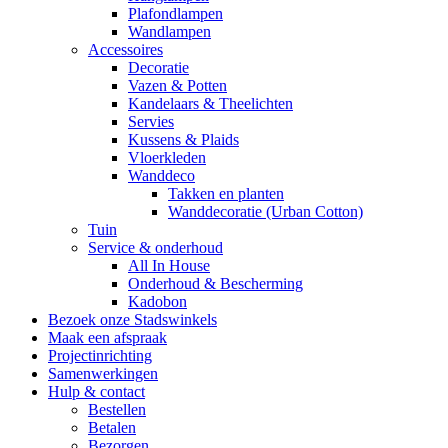
Plafondlampen
Wandlampen
Accessoires
Decoratie
Vazen & Potten
Kandelaars & Theelichten
Servies
Kussens & Plaids
Vloerkleden
Wanddeco
Takken en planten
Wanddecoratie (Urban Cotton)
Tuin
Service & onderhoud
All In House
Onderhoud & Bescherming
Kadobon
Bezoek onze Stadswinkels
Maak een afspraak
Projectinrichting
Samenwerkingen
Hulp & contact
Bestellen
Betalen
Bezorgen