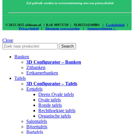
Zal gebruik worden in overeenstemming met ons privacybeleid
© 2023-2025 obihome.nl | KvK 90973720 | NL865514240B01 |
Cookiebeleid
|
Privacybeleid
|
Algemene voorwaarden
|
Samenwerkingen |
Close
Search
Banken
3D Configurator – Banken
Zitbanken
Eetkamerbanken
Tafels
3D Configurator – Tafels
Eettafels
Deens Ovale tafels
Ovale tafels
Ronde tafels
Rechthoekige tafels
Organische tafels
Salontafels
Bijzettafels
Bartafels