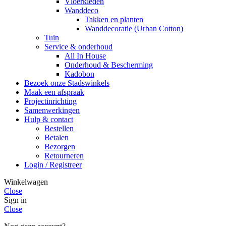
Vloerkleden
Wanddeco
Takken en planten
Wanddecoratie (Urban Cotton)
Tuin
Service & onderhoud
All In House
Onderhoud & Bescherming
Kadobon
Bezoek onze Stadswinkels
Maak een afspraak
Projectinrichting
Samenwerkingen
Hulp & contact
Bestellen
Betalen
Bezorgen
Retourneren
Login / Registreer
Winkelwagen
Close
Sign in
Close