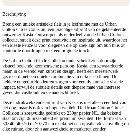
Beschrijving
Breng een unieke artistieke flair in je leefruimte met de Urban
Cotton Circle Collision, een prachtige artprint van de getalenteerde
ontwerper Kasia. Ontworpen als onderdeel van de Urban Cotton-
collectie, straalt deze print creativiteit en inspiratie uit, waardoor het
een ideale keuze is voor diegenen die op zoek zijn om hun huis of
kantoor te doordringen met een originele touch.
De Urban Cotton Circle Collision onderscheidt zich door zijn
visueel boeiende geometrische patroon. Kasia, een gewaardeerde
naam in de wereld van kunst en design, heeft een meesterwerk
gecreëerd met een unieke combinatie van cirkels en lijnen. De
heldere en gedurfde kleuren zorgen voor een dynamische visuele
impact, terwijl de subtiele details een diepere mate van interesse
geven die vasthoudt en de aandacht trekt.
Deze indrukwekkende artprint van Kasia is niet alleen een lust voor
het oog, maar is ook van hoge kwaliteit. De Urban Cotton Circle
Collision is zorgvuldig gedrukt op 230gr papier NL, dat bekend
staat om zijn duurzaamheid en premium kwaliteit. Het formaat van
30×40, 40×50 of 50×70 cm maakt het een opvallende aanvulling op
elke ruimte, door zijn aanwezigheid te markeren zonder