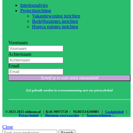
Interieuradvies
Projectinrichting
Vakantiewoning inrichten
Bedrijfsruimtes inrichten
Horeca ruimtes inrichten
Voornaam
Achternaam
Email
Schrijf je in voor onze nieuwsbrief
Zal gebruik worden in overeenstemming met ons privacybeleid
© 2023-2025 obihome.nl | KvK 90973720 | NL865514240B01 |
Cookiebeleid
|
Privacybeleid
|
Algemene voorwaarden
|
Samenwerkingen |
Close
Search