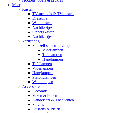
Hockers, poefs & krukjes
Meer
Kasten
TV-meubels & TV-kasten
Dressoirs
Wandkasten
Nachtkastjes
Opbergkasten
Nachtkastjes
Verlichting
Stel zelf samen – Lampen
Vloerlampen
Tafellampen
Hanglampen
Tafellampen
Vloerlampen
Hanglampen
Plafondlampen
Wandlampen
Accessoires
Decoratie
Vazen & Potten
Kandelaars & Theelichten
Servies
Kussens & Plaids