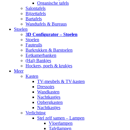
Organische tafels
Salontafels
Bijzettafels
Bartafels
Wandtafels & Bureaus
Stoelen
3D Configurator – Stoelen
Stoelen
Fauteuils
Barkrukken & Barstoelen
Eetkamerbanken
(Hal) Bankjes
Hockers, poefs & krukjes
Meer
Kasten
TV-meubels & TV-kasten
Dressoirs
Wandkasten
Nachtkastjes
Opbergkasten
Nachtkastjes
Verlichting
Stel zelf samen – Lampen
Vloerlampen
Tafellampen