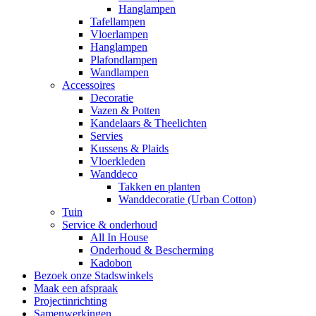
Hanglampen
Tafellampen
Vloerlampen
Hanglampen
Plafondlampen
Wandlampen
Accessoires
Decoratie
Vazen & Potten
Kandelaars & Theelichten
Servies
Kussens & Plaids
Vloerkleden
Wanddeco
Takken en planten
Wanddecoratie (Urban Cotton)
Tuin
Service & onderhoud
All In House
Onderhoud & Bescherming
Kadobon
Bezoek onze Stadswinkels
Maak een afspraak
Projectinrichting
Samenwerkingen