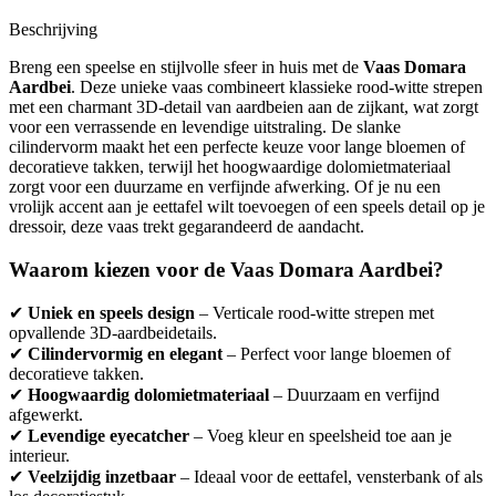
Beschrijving
Breng een speelse en stijlvolle sfeer in huis met de
Vaas Domara
Aardbei
. Deze unieke vaas combineert klassieke rood-witte strepen
met een charmant 3D-detail van aardbeien aan de zijkant, wat zorgt
voor een verrassende en levendige uitstraling. De slanke
cilindervorm maakt het een perfecte keuze voor lange bloemen of
decoratieve takken, terwijl het hoogwaardige dolomietmateriaal
zorgt voor een duurzame en verfijnde afwerking. Of je nu een
vrolijk accent aan je eettafel wilt toevoegen of een speels detail op je
dressoir, deze vaas trekt gegarandeerd de aandacht.
Waarom kiezen voor de Vaas Domara Aardbei?
✔
Uniek en speels design
– Verticale rood-witte strepen met
opvallende 3D-aardbeidetails.
✔
Cilindervormig en elegant
– Perfect voor lange bloemen of
decoratieve takken.
✔
Hoogwaardig dolomietmateriaal
– Duurzaam en verfijnd
afgewerkt.
✔
Levendige eyecatcher
– Voeg kleur en speelsheid toe aan je
interieur.
✔
Veelzijdig inzetbaar
– Ideaal voor de eettafel, vensterbank of als