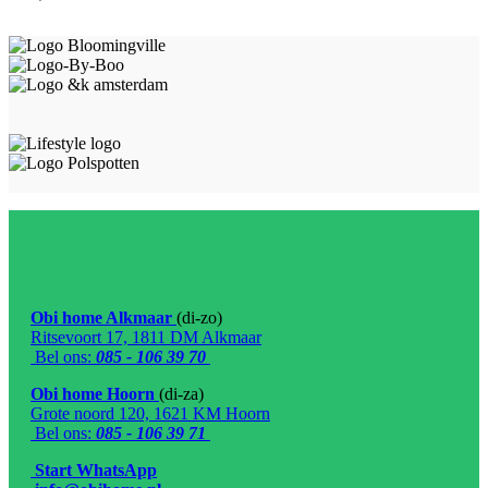
Obi home Alkmaar
(di-zo)
Ritsevoort 17, 1811 DM Alkmaar
Bel ons:
085 - 106 39 70
Obi home Hoorn
(di-za)
Grote noord 120, 1621 KM Hoorn
Bel ons:
085 - 106 39 71
Start WhatsApp