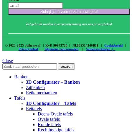
Schrijf je in voor onze nieuwsbrief
Zal gebruik worden in overeenstemming met ons privacybeleid
© 2023-2025 obihome.nl | KvK 90973720 | NL865514240B01 |
Cookiebeleid
|
Privacybeleid
|
Algemene voorwaarden
|
Samenwerkingen |
Close
Search
Banken
3D Configurator – Banken
Zitbanken
Eetkamerbanken
Tafels
3D Configurator – Tafels
Eettafels
Deens Ovale tafels
Ovale tafels
Ronde tafels
Rechthoekige tafels