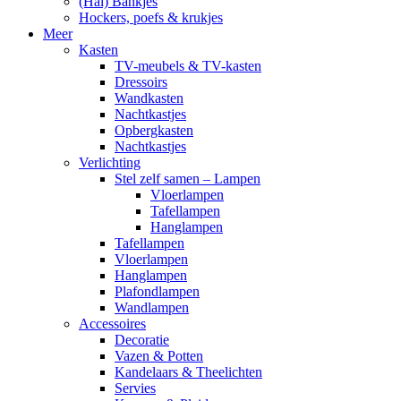
(Hal) Bankjes
Hockers, poefs & krukjes
Meer
Kasten
TV-meubels & TV-kasten
Dressoirs
Wandkasten
Nachtkastjes
Opbergkasten
Nachtkastjes
Verlichting
Stel zelf samen – Lampen
Vloerlampen
Tafellampen
Hanglampen
Tafellampen
Vloerlampen
Hanglampen
Plafondlampen
Wandlampen
Accessoires
Decoratie
Vazen & Potten
Kandelaars & Theelichten
Servies