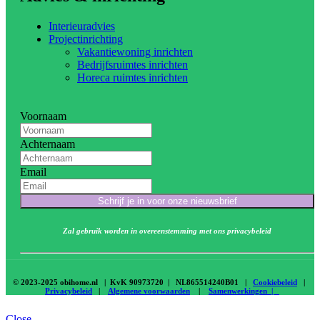
Interieuradvies
Projectinrichting
Vakantiewoning inrichten
Bedrijfsruimtes inrichten
Horeca ruimtes inrichten
Voornaam
Achternaam
Email
Schrijf je in voor onze nieuwsbrief
Zal gebruik worden in overeenstemming met ons privacybeleid
© 2023-2025 obihome.nl | KvK 90973720 | NL865514240B01 |
Cookiebeleid
|
Privacybeleid
|
Algemene voorwaarden
|
Samenwerkingen |
Close