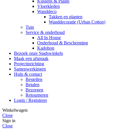
Kussens & Plaids
Vloerkleden
Wanddeco
Takken en planten
Wanddecoratie (Urban Cotton)
Tuin
Service & onderhoud
All In House
Onderhoud & Bescherming
Kadobon
Bezoek onze Stadswinkels
Maak een afspraak
Projectinrichting
Samenwerkingen
Hulp & contact
Bestellen
Betalen
Bezorgen
Retourneren
Login / Registreer
Winkelwagen
Close
Sign in
Close