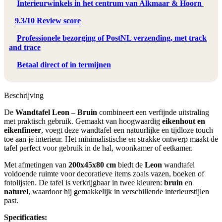
Interieurwinkels in het centrum van Alkmaar & Hoorn
9.3/10 Review score
Professionele bezorging of PostNL verzending, met track
and trace
Betaal direct of in termijnen
Beschrijving
De
Wandtafel Leon – Bruin
combineert een verfijnde uitstraling
met praktisch gebruik. Gemaakt van hoogwaardig
eikenhout en
eikenfineer
, voegt deze wandtafel een natuurlijke en tijdloze touch
toe aan je interieur. Het minimalistische en strakke ontwerp maakt de
tafel perfect voor gebruik in de hal, woonkamer of eetkamer.
Met afmetingen van
200x45x80 cm
biedt de
Leon
wandtafel
voldoende ruimte voor decoratieve items zoals vazen, boeken of
fotolijsten. De tafel is verkrijgbaar in twee kleuren:
bruin
en
naturel
, waardoor hij gemakkelijk in verschillende interieurstijlen
past.
Specificaties: